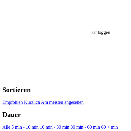
Einloggen
Sortieren
Empfohlen
Kürzlich
Am meisten angesehen
Dauer
Alle
5 min - 10 min
10 min - 30 min
30 min - 60 min
60 + min