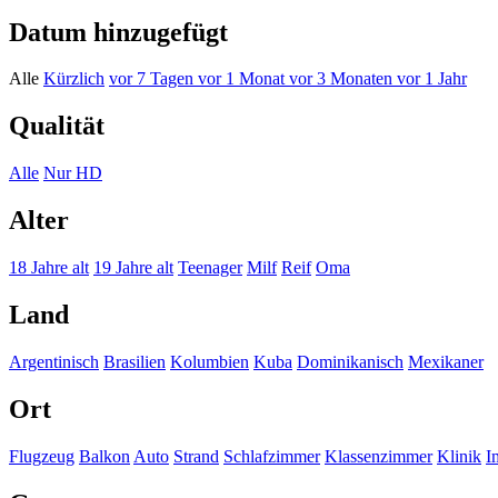
Datum hinzugefügt
Alle
Kürzlich
vor 7 Tagen
vor 1 Monat
vor 3 Monaten
vor 1 Jahr
Qualität
Alle
Nur HD
Alter
18 Jahre alt
19 Jahre alt
Teenager
Milf
Reif
Oma
Land
Argentinisch
Brasilien
Kolumbien
Kuba
Dominikanisch
Mexikaner
Ort
Flugzeug
Balkon
Auto
Strand
Schlafzimmer
Klassenzimmer
Klinik
I