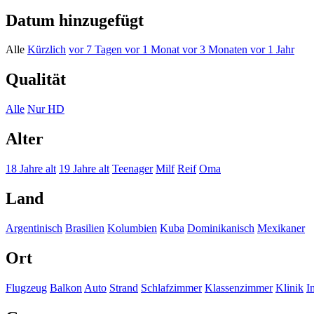
Datum hinzugefügt
Alle
Kürzlich
vor 7 Tagen
vor 1 Monat
vor 3 Monaten
vor 1 Jahr
Qualität
Alle
Nur HD
Alter
18 Jahre alt
19 Jahre alt
Teenager
Milf
Reif
Oma
Land
Argentinisch
Brasilien
Kolumbien
Kuba
Dominikanisch
Mexikaner
Ort
Flugzeug
Balkon
Auto
Strand
Schlafzimmer
Klassenzimmer
Klinik
I