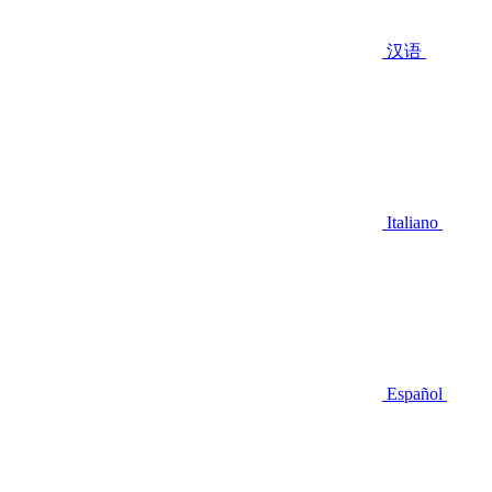
汉语
Italiano
Español