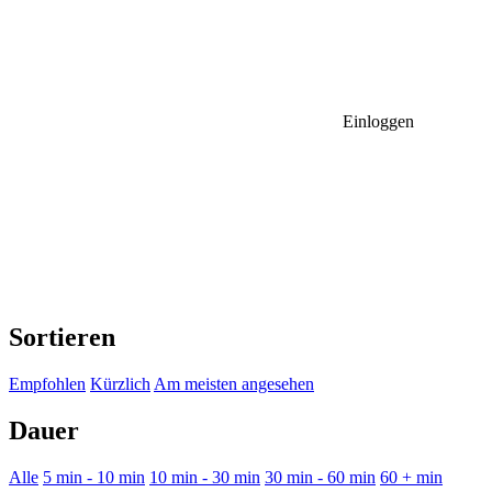
Einloggen
Sortieren
Empfohlen
Kürzlich
Am meisten angesehen
Dauer
Alle
5 min - 10 min
10 min - 30 min
30 min - 60 min
60 + min